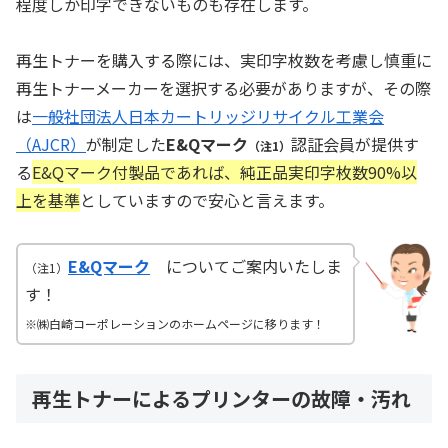
程度しか印字できないものも存在します。
再生トナーを購入する際には、実印字枚数を考慮し慎重に
再生トナーメーカーを選択する必要がありますが、その際
は
一般社団法人日本カートリッジリサイクル工業会
（AJCR）
が制定した
E&Qマーク
認証会員が提供す
（注1）
る
E&Qマーク付製品であれば、純正品実印字枚数90%以
上を基準
としていますので安心と言えます。
E&Qマーク
についてご案内いたしま
（注1）
す！
※㈱白崎コーポレーションのホームページに移ります！
再生トナーによるプリンターの故障・汚れ