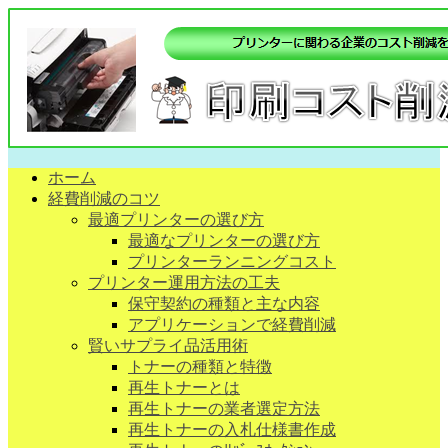
ホーム
経費削減のコツ
最適プリンターの選び方
最適なプリンターの選び方
プリンターランニングコスト
プリンター運用方法の工夫
保守契約の種類と主な内容
アプリケーションで経費削減
賢いサプライ品活用術
トナーの種類と特徴
再生トナーとは
再生トナーの業者選定方法
再生トナーの入札仕様書作成