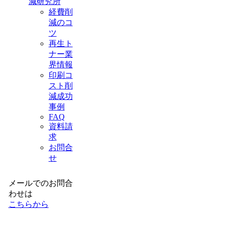
減研究所
経費削
減のコ
ツ
再生ト
ナー業
界情報
印刷コ
スト削
減成功
事例
FAQ
資料請
求
お問合
せ
メールでのお問合
わせは
こちらから