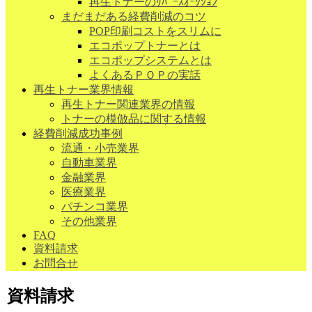
再生トナーのﾘﾊﾞｰｽｵｰｸｼｮﾝ
まだまだある経費削減のコツ
POP印刷コストをスリムに
エコポップトナーとは
エコポップシステムとは
よくあるＰＯＰの実話
再生トナー業界情報
再生トナー関連業界の情報
トナーの模倣品に関する情報
経費削減成功事例
流通・小売業界
自動車業界
金融業界
医療業界
パチンコ業界
その他業界
FAQ
資料請求
お問合せ
資料請求